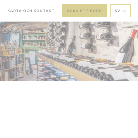
KARTA OCH KONTAKT
BOKA ETT BORD
SV
PPNAS I ETT NYTT FÖNSTER))
((ÖPPNAS I ETT NYTT FÖNSTER))