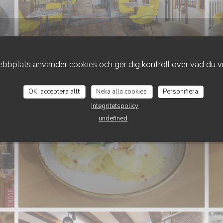
bplats använder cookies och ger dig kontroll över vad du vil
OK, acceptera allt
Neka alla cookies
Personifiera
Integritetspolicy
undefined