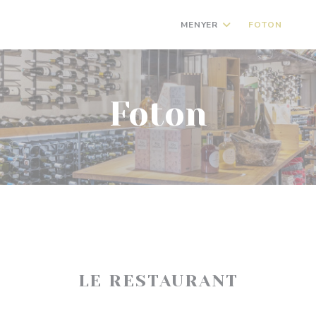
MENYER
FOTON
((Ö
Foton
LE RESTAURANT